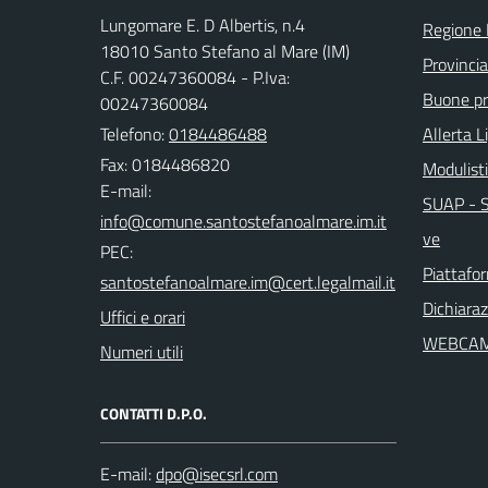
Lungomare E. D Albertis, n.4
Regione 
18010 Santo Stefano al Mare (IM)
Provincia
C.F. 00247360084 - P.Iva:
Buone pra
00247360084
Telefono:
0184486488
Allerta L
Fax: 0184486820
Modulist
E-mail:
SUAP - Sp
ve
PEC:
Piattafo
Dichiaraz
Uffici e orari
WEBCA
Numeri utili
CONTATTI D.P.O.
E-mail: