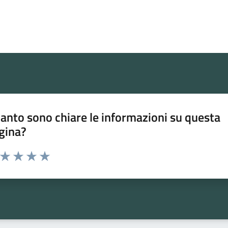
anto sono chiare le informazioni su questa
gina?
a da 1 a 5 stelle la pagina
ta 1 stelle su 5
Valuta 2 stelle su 5
Valuta 3 stelle su 5
Valuta 4 stelle su 5
Valuta 5 stelle su 5