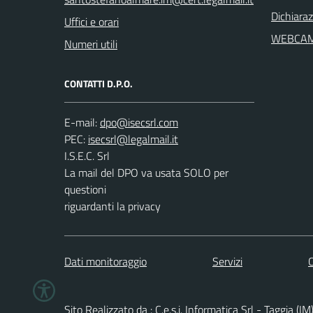
Dichiaraz
Uffici e orari
WEBCA
Numeri utili
CONTATTI D.P.O.
E-mail:
PEC:
I.S.E.C. Srl
La mail del DPO va usata SOLO per
questioni
riguardanti la privacy
Dati monitoraggio
Servizi
C
Sito Realizzato da : C.e.s.i. Informatica Srl - Taggia (IM