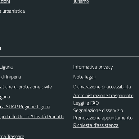
zioni
Turismo
 urbanistica
I
Liguria
Informativa privacy
 di Imperia
Note legali
tiche di protezione civile
Dichiarazione di accessibilità
Amministrazione trasparente
iguria
Leggi le FAQ
ica SUAP Regione Liguria
Segnalazione disservizio
ortello Unico Attività Produtti
Prenotazione appuntamento
Richiesta d'assistenza
rma Traspare