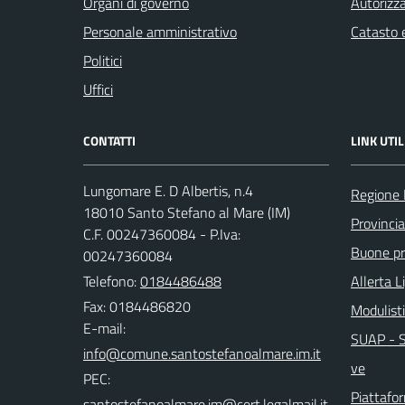
Organi di governo
Autorizza
Personale amministrativo
Catasto e
Politici
Uffici
CONTATTI
LINK UTIL
Lungomare E. D Albertis, n.4
Regione 
18010 Santo Stefano al Mare (IM)
Provincia
C.F. 00247360084 - P.Iva:
Buone pra
00247360084
Telefono:
0184486488
Allerta L
Fax: 0184486820
Modulist
E-mail:
SUAP - Sp
ve
PEC:
Piattafo