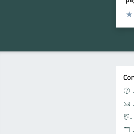
Valut
Valu
Con