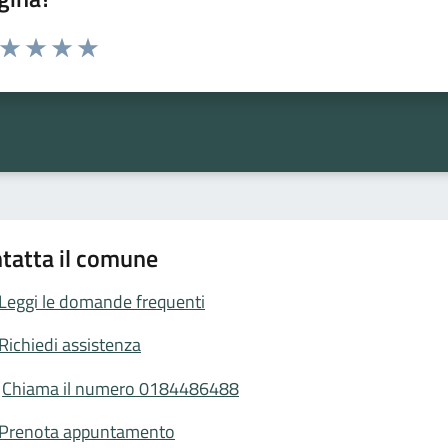
a da 1 a 5 stelle la pagina
ta 1 stelle su 5
Valuta 2 stelle su 5
Valuta 3 stelle su 5
Valuta 4 stelle su 5
Valuta 5 stelle su 5
tatta il comune
Leggi le domande frequenti
Richiedi assistenza
Chiama il numero 0184486488
Prenota appuntamento