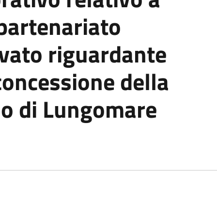
partenariato
ivato riguardante
concessione della
oso di Lungomare