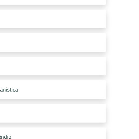
anistica
endio