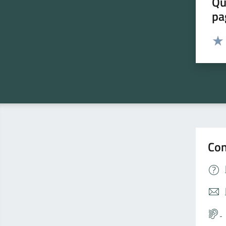
Qu
pa
Valut
Valu
Con