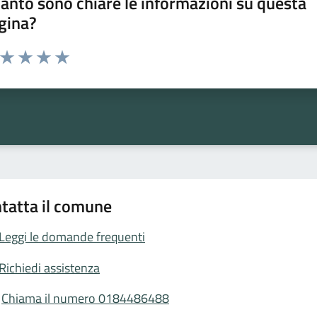
anto sono chiare le informazioni su questa
gina?
a da 1 a 5 stelle la pagina
ta 1 stelle su 5
Valuta 2 stelle su 5
Valuta 3 stelle su 5
Valuta 4 stelle su 5
Valuta 5 stelle su 5
tatta il comune
Leggi le domande frequenti
Richiedi assistenza
Chiama il numero 0184486488