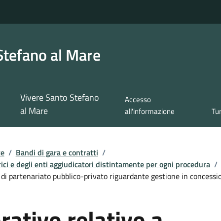
Stefano al Mare
Vivere Santo Stefano
Accesso
al Mare
all'informazione
Tu
te
/
Bandi di gara e contratti
/
ici e degli enti aggiudicatori distintamente per ogni procedura
/
 di partenariato pubblico-privato riguardante gestione in concessi
rativo relativo a