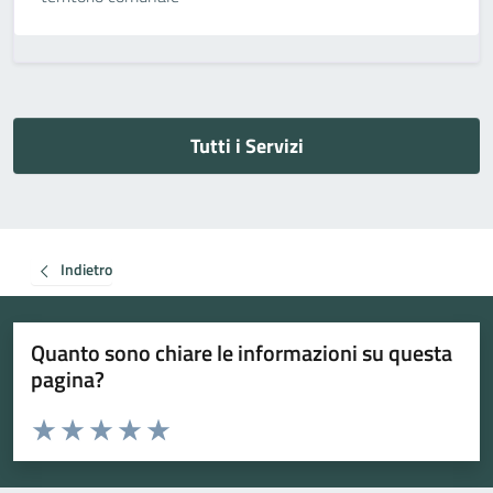
Tutti i Servizi
Indietro
Quanto sono chiare le informazioni su questa
pagina?
Valuta da 1 a 5 stelle la pagina
Valuta 1 stelle su 5
Valuta 2 stelle su 5
Valuta 3 stelle su 5
Valuta 4 stelle su 5
Valuta 5 stelle su 5