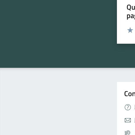
Qu
pa
Valut
Valu
Con