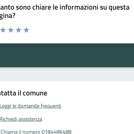
anto sono chiare le informazioni su questa
gina?
a da 1 a 5 stelle la pagina
ta 1 stelle su 5
Valuta 2 stelle su 5
Valuta 3 stelle su 5
Valuta 4 stelle su 5
Valuta 5 stelle su 5
tatta il comune
Leggi le domande frequenti
Richiedi assistenza
Chiama il numero 0184486488