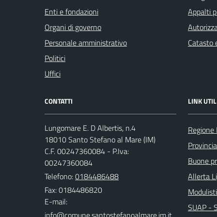
Enti e fondazioni
Appalti p
Organi di governo
Autorizza
Personale amministrativo
Catasto e
Politici
Uffici
CONTATTI
LINK UTIL
Lungomare E. D Albertis, n.4
Regione 
18010 Santo Stefano al Mare (IM)
Provincia
C.F. 00247360084 - P.Iva:
Buone pra
00247360084
Telefono:
0184486488
Allerta L
Fax: 0184486820
Modulist
E-mail:
SUAP - Sp