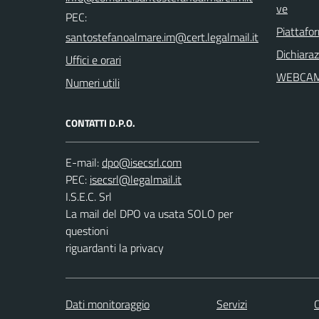
ve
PEC:
Piattafo
Dichiaraz
Uffici e orari
WEBCA
Numeri utili
CONTATTI D.P.O.
E-mail:
PEC:
I.S.E.C. Srl
La mail del DPO va usata SOLO per
questioni
riguardanti la privacy
Dati monitoraggio
Servizi
C