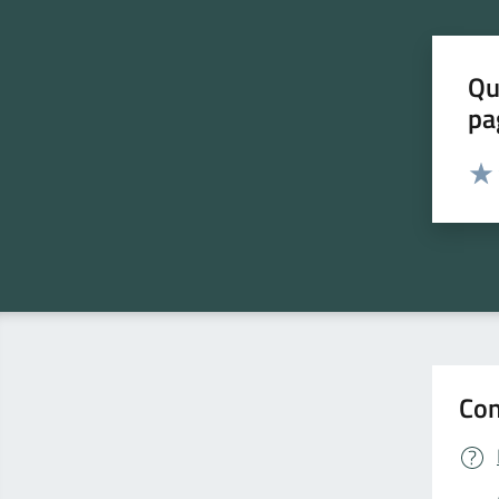
Qu
pa
Valut
Valu
Con