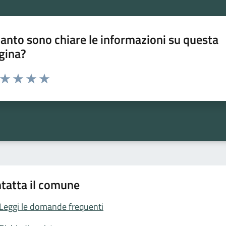
anto sono chiare le informazioni su questa
gina?
a da 1 a 5 stelle la pagina
ta 1 stelle su 5
Valuta 2 stelle su 5
Valuta 3 stelle su 5
Valuta 4 stelle su 5
Valuta 5 stelle su 5
tatta il comune
Leggi le domande frequenti