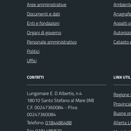
Aree amministrative
Ambient
Documenti e dati
Anagrafe 
Enti e fondazioni
Appalti p
Organi di governo
Autorizza
Personale amministrativo
Catasto e
Politici
Uffici
CONTATTI
LINK UTIL
Lungomare E. D Albertis, n.4
Regione 
18010 Santo Stefano al Mare (IM)
Provincia
C.F. 00247360084 - P.Iva:
Buone pra
00247360084
Telefono:
0184486488
Allerta L
Fax: 0184486820