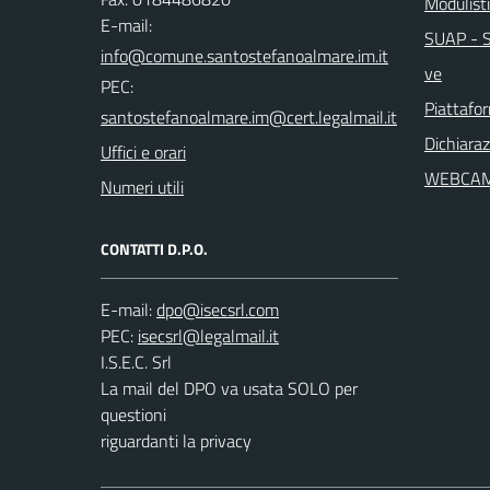
Modulist
E-mail:
SUAP - Sp
ve
PEC:
Piattafo
Dichiaraz
Uffici e orari
WEBCA
Numeri utili
CONTATTI D.P.O.
E-mail:
PEC:
I.S.E.C. Srl
La mail del DPO va usata SOLO per
questioni
riguardanti la privacy