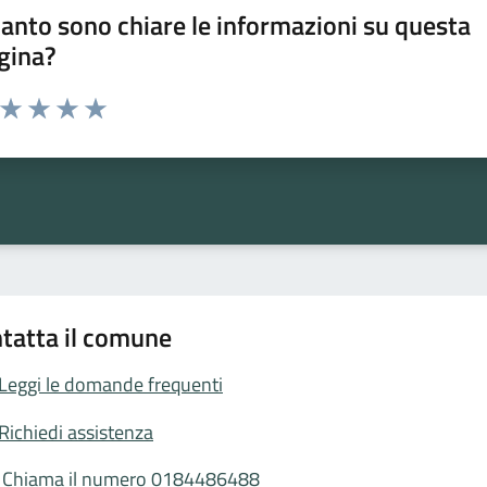
anto sono chiare le informazioni su questa
gina?
a da 1 a 5 stelle la pagina
ta 1 stelle su 5
Valuta 2 stelle su 5
Valuta 3 stelle su 5
Valuta 4 stelle su 5
Valuta 5 stelle su 5
tatta il comune
Leggi le domande frequenti
Richiedi assistenza
Chiama il numero 0184486488