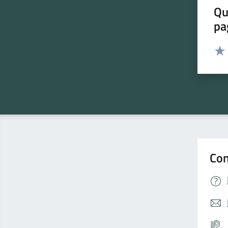
Qu
pa
Valut
Valu
Con