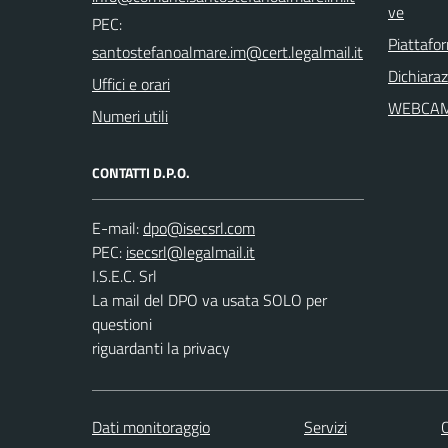
ve
PEC:
Piattafo
Dichiaraz
Uffici e orari
WEBCA
Numeri utili
CONTATTI D.P.O.
E-mail:
PEC:
I.S.E.C. Srl
La mail del DPO va usata SOLO per
questioni
riguardanti la privacy
Dati monitoraggio
Servizi
C