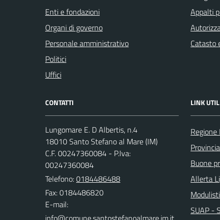
Enti e fondazioni
Appalti p
Organi di governo
Autorizza
Personale amministrativo
Catasto e
Politici
Uffici
CONTATTI
LINK UTIL
Lungomare E. D Albertis, n.4
Regione 
18010 Santo Stefano al Mare (IM)
Provincia
C.F. 00247360084 - P.Iva:
Buone pra
00247360084
Telefono:
0184486488
Allerta L
Fax: 0184486820
Modulist
E-mail:
SUAP - Sp