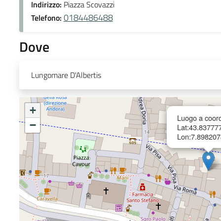
Indirizzo:
Piazza Scovazzi
0184486488
Telefono:
Dove
Lungomare D'Albertis
+
Luogo a coord
−
Lat:43.83777
Lon:7.898207