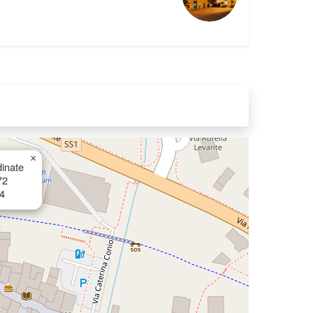
×
inate
72
4