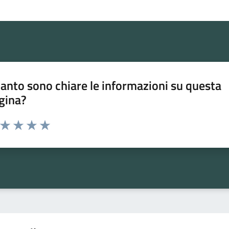
anto sono chiare le informazioni su questa
gina?
a da 1 a 5 stelle la pagina
ta 1 stelle su 5
Valuta 2 stelle su 5
Valuta 3 stelle su 5
Valuta 4 stelle su 5
Valuta 5 stelle su 5