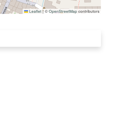
Leaflet
|
©
OpenStreetMap
contributors