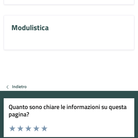
Modulistica
Indietro
Quanto sono chiare le informazioni su questa
pagina?
Valuta da 1 a 5 stelle la pagina
Valuta 1 stelle su 5
Valuta 2 stelle su 5
Valuta 3 stelle su 5
Valuta 4 stelle su 5
Valuta 5 stelle su 5