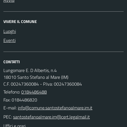
VIVERE IL COMUNE
Luoghi
Eventi
CONTATTI
Lungomare E. D Albertis, n.4
18010 Santo Stefano al Mare (IM)
C.F. 00247360084 - P.Iva: 00247360084
Telefono:
0184486488
Fax: 0184486820
E-mail:
PEC:
Uffici e orari