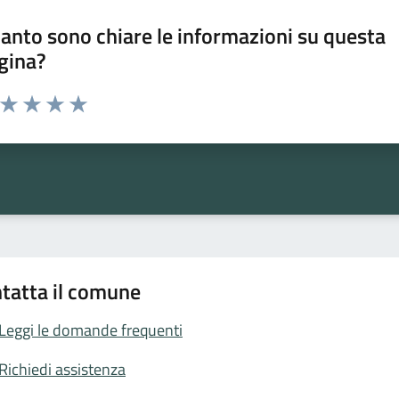
anto sono chiare le informazioni su questa
gina?
a da 1 a 5 stelle la pagina
ta 1 stelle su 5
Valuta 2 stelle su 5
Valuta 3 stelle su 5
Valuta 4 stelle su 5
Valuta 5 stelle su 5
tatta il comune
Leggi le domande frequenti
Richiedi assistenza