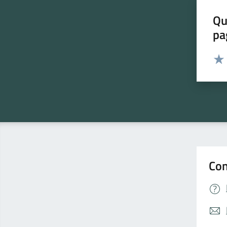
Qu
pa
Valut
Valu
Con