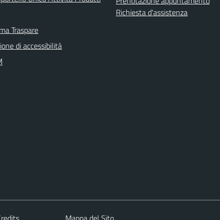
Prenotazione appuntamento
Richiesta d'assistenza
rma Traspare
ione di accessibilità
M
redits
Mappa del Sito