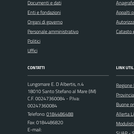
Documenti e dati
Anagrafe 
Enti e fondazioni
Appalti p
Organi di governo
Autorizza
Personale amministrativo
Catasto e
Politici
Uffici
CONTATTI
LINK UTIL
Lungomare E. D Albertis, n.4
Regione 
18010 Santo Stefano al Mare (IM)
Provincia
C.F. 00247360084 - P.Iva:
Buone pra
00247360084
Telefono:
0184486488
Allerta L
Fax: 0184486820
Modulist
E-mail:
SUAP - Sp