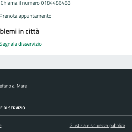
Chiama il numero 0184486488
Prenota appuntamento
blemi in città
Segnala disservizio
efano al Mare
E DI SERVIZIO
e
Giustizia e sicurezza pubblica