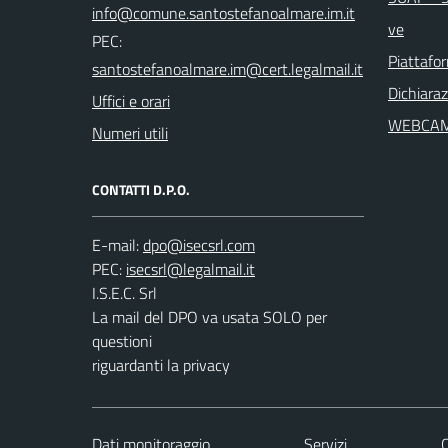
ve
PEC:
Piattafo
Dichiaraz
Uffici e orari
WEBCA
Numeri utili
CONTATTI D.P.O.
E-mail:
PEC:
I.S.E.C. Srl
La mail del DPO va usata SOLO per
questioni
riguardanti la privacy
Dati monitoraggio
Servizi
C