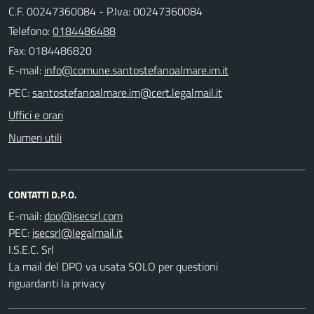
C.F. 00247360084 - P.Iva: 00247360084
Telefono:
0184486488
Fax: 0184486820
E-mail:
PEC:
Uffici e orari
Numeri utili
CONTATTI D.P.O.
E-mail:
PEC:
I.S.E.C. Srl
La mail del DPO va usata SOLO per questioni
riguardanti la privacy