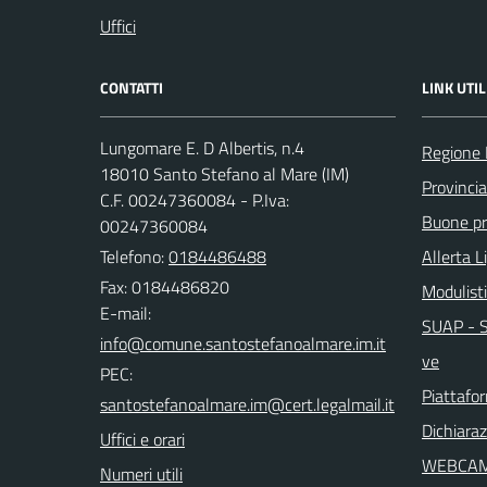
Uffici
CONTATTI
LINK UTIL
Lungomare E. D Albertis, n.4
Regione 
18010 Santo Stefano al Mare (IM)
Provincia
C.F. 00247360084 - P.Iva:
Buone pra
00247360084
Telefono:
0184486488
Allerta L
Fax: 0184486820
Modulist
E-mail:
SUAP - Sp
ve
PEC:
Piattafo
Dichiaraz
Uffici e orari
WEBCA
Numeri utili