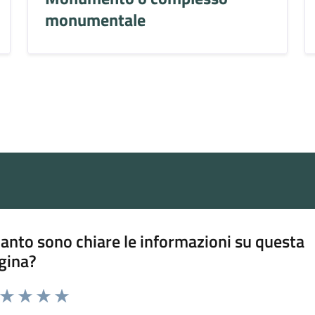
monumentale
anto sono chiare le informazioni su questa
gina?
a da 1 a 5 stelle la pagina
ta 1 stelle su 5
Valuta 2 stelle su 5
Valuta 3 stelle su 5
Valuta 4 stelle su 5
Valuta 5 stelle su 5