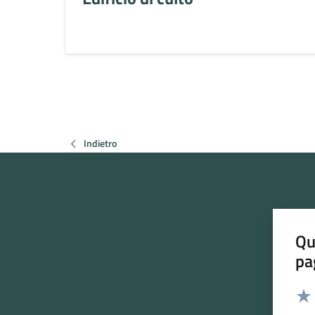
Indietro
Qu
pa
Valut
Valu