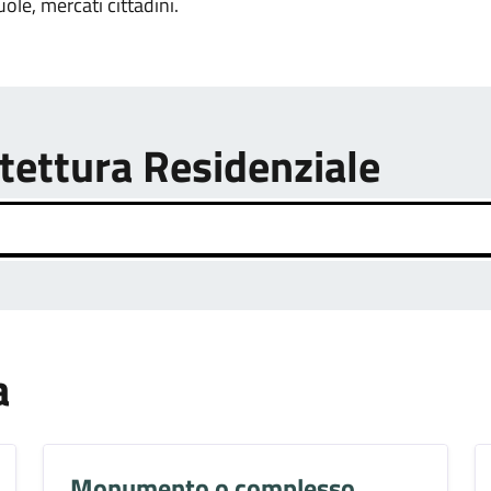
uole, mercati cittadini.
itettura Residenziale
a
Monumento o complesso