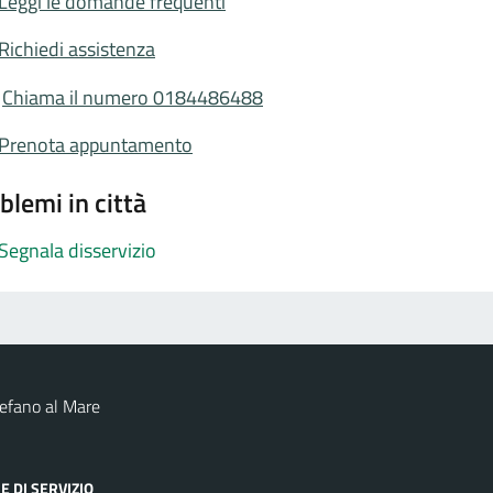
Leggi le domande frequenti
Richiedi assistenza
Chiama il numero 0184486488
Prenota appuntamento
blemi in città
Segnala disservizio
efano al Mare
E DI SERVIZIO