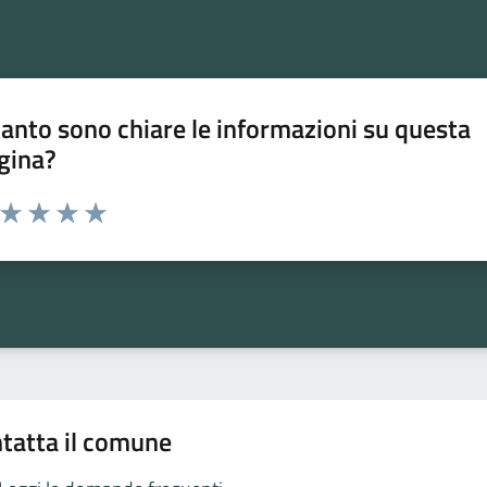
anto sono chiare le informazioni su questa
gina?
a da 1 a 5 stelle la pagina
ta 1 stelle su 5
Valuta 2 stelle su 5
Valuta 3 stelle su 5
Valuta 4 stelle su 5
Valuta 5 stelle su 5
tatta il comune