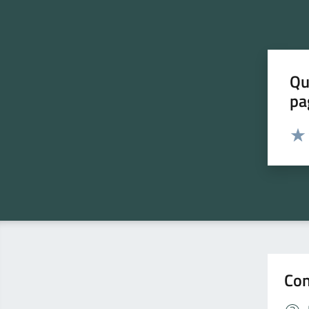
Qu
pa
Valut
Valu
Con