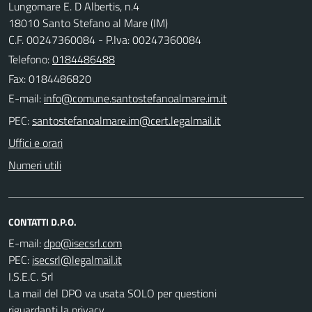
Lungomare E. D Albertis, n.4
18010 Santo Stefano al Mare (IM)
C.F. 00247360084 - P.Iva: 00247360084
Telefono:
0184486488
Fax: 0184486820
E-mail:
PEC:
Uffici e orari
Numeri utili
CONTATTI D.P.O.
E-mail:
PEC:
I.S.E.C. Srl
La mail del DPO va usata SOLO per questioni
riguardanti la privacy