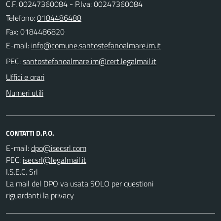
C.F. 00247360084 - P.Iva: 00247360084
Telefono:
0184486488
Fax: 0184486820
E-mail:
PEC:
Uffici e orari
Numeri utili
CONTATTI D.P.O.
E-mail:
PEC:
I.S.E.C. Srl
La mail del DPO va usata SOLO per questioni
riguardanti la privacy