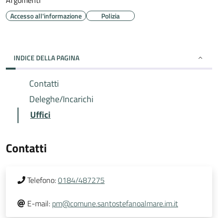
Argomenti
Accesso all'informazione
Polizia
INDICE DELLA PAGINA
Contatti
Deleghe/Incarichi
Uffici
Contatti
Telefono:
0184/487275
E-mail:
pm@comune.santostefanoalmare.im.it