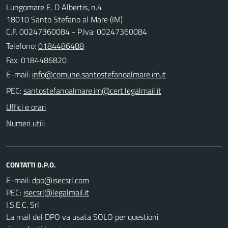
Lungomare E. D Albertis, n.4
18010 Santo Stefano al Mare (IM)
C.F. 00247360084 - P.Iva: 00247360084
Telefono:
0184486488
Fax: 0184486820
E-mail:
PEC:
Uffici e orari
Numeri utili
CONTATTI D.P.O.
E-mail:
PEC:
I.S.E.C. Srl
La mail del DPO va usata SOLO per questioni