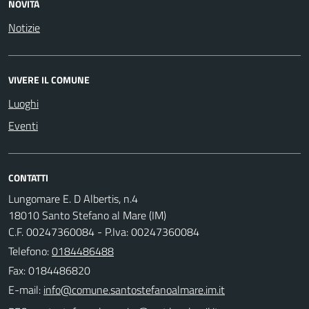
NOVITÀ
Notizie
VIVERE IL COMUNE
Luoghi
Eventi
CONTATTI
Lungomare E. D Albertis, n.4
18010 Santo Stefano al Mare (IM)
C.F. 00247360084 - P.Iva: 00247360084
Telefono:
0184486488
Fax: 0184486820
E-mail: