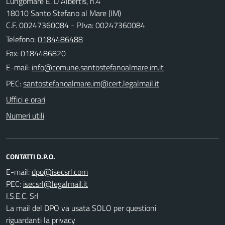
Lungomare E. D Albertis, n.4
18010 Santo Stefano al Mare (IM)
C.F. 00247360084 - P.Iva: 00247360084
Telefono:
0184486488
Fax: 0184486820
E-mail:
PEC:
Uffici e orari
Numeri utili
CONTATTI D.P.O.
E-mail:
PEC:
I.S.E.C. Srl
La mail del DPO va usata SOLO per questioni
riguardanti la privacy