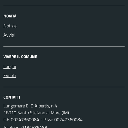
NOVITÀ
Notizie
Avvisi
VIVERE IL COMUNE
Luoghi
Eventi
CONTATTI
Lungomare E. D Albertis, n.4
18010 Santo Stefano al Mare (IM)
C.F. 00247360084 - P.Iva: 00247360084
Telefono:
0184486488