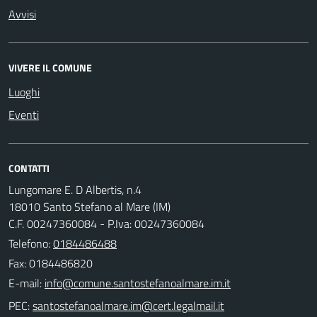
Avvisi
VIVERE IL COMUNE
Luoghi
Eventi
CONTATTI
Lungomare E. D Albertis, n.4
18010 Santo Stefano al Mare (IM)
C.F. 00247360084 - P.Iva: 00247360084
Telefono:
0184486488
Fax: 0184486820
E-mail:
PEC: