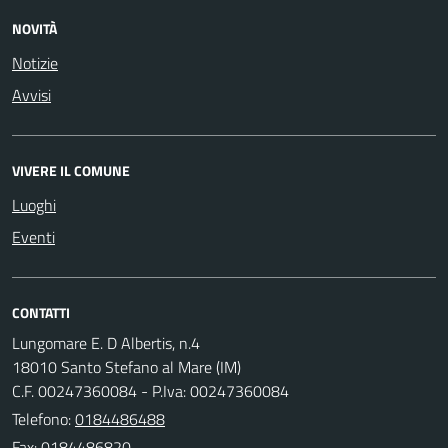
NOVITÀ
Notizie
Avvisi
VIVERE IL COMUNE
Luoghi
Eventi
CONTATTI
Lungomare E. D Albertis, n.4
18010 Santo Stefano al Mare (IM)
C.F. 00247360084 - P.Iva: 00247360084
Telefono:
0184486488
Fax: 0184486820