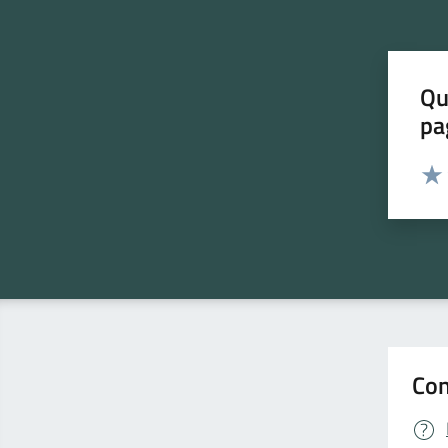
Qu
pa
Valut
Valu
Con