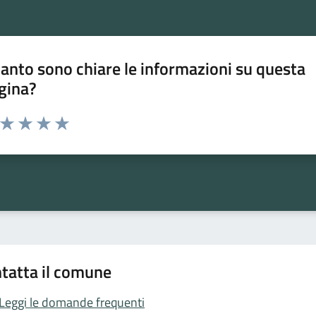
anto sono chiare le informazioni su questa
gina?
a da 1 a 5 stelle la pagina
ta 1 stelle su 5
Valuta 2 stelle su 5
Valuta 3 stelle su 5
Valuta 4 stelle su 5
Valuta 5 stelle su 5
tatta il comune
Leggi le domande frequenti