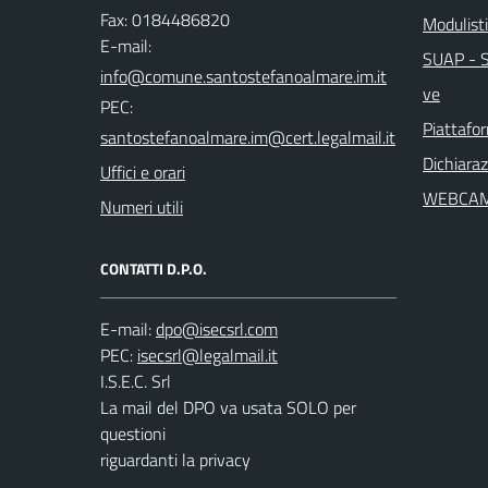
Fax: 0184486820
Modulist
E-mail:
SUAP - Sp
ve
PEC:
Piattafo
Dichiaraz
Uffici e orari
WEBCA
Numeri utili
CONTATTI D.P.O.
E-mail:
PEC:
I.S.E.C. Srl
La mail del DPO va usata SOLO per
questioni
riguardanti la privacy