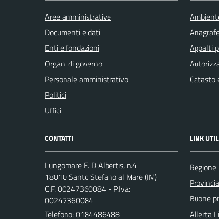
Aree amministrative
Ambient
Documenti e dati
Anagrafe 
Enti e fondazioni
Appalti p
Organi di governo
Autorizza
Personale amministrativo
Catasto e
Politici
Uffici
CONTATTI
LINK UTIL
Lungomare E. D Albertis, n.4
Regione 
18010 Santo Stefano al Mare (IM)
Provincia
C.F. 00247360084 - P.Iva:
Buone pra
00247360084
Telefono:
0184486488
Allerta L