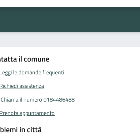
ta 1 stelle su 5
Valuta 2 stelle su 5
Valuta 3 stelle su 5
Valuta 4 stelle su 5
Valuta 5 stelle su 5
tatta il comune
Leggi le domande frequenti
Richiedi assistenza
Chiama il numero 0184486488
Prenota appuntamento
blemi in città