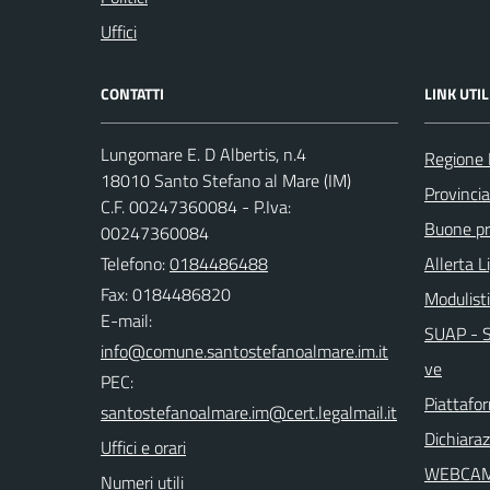
Uffici
CONTATTI
LINK UTIL
Lungomare E. D Albertis, n.4
Regione 
18010 Santo Stefano al Mare (IM)
Provincia
C.F. 00247360084 - P.Iva:
Buone pra
00247360084
Telefono:
0184486488
Allerta L
Fax: 0184486820
Modulist
E-mail:
SUAP - Sp
ve
PEC:
Piattafo
Dichiaraz
Uffici e orari
WEBCA
Numeri utili