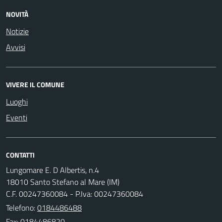
NOVITÀ
Notizie
Avvisi
VIVERE IL COMUNE
Luoghi
Eventi
CONTATTI
Lungomare E. D Albertis, n.4
18010 Santo Stefano al Mare (IM)
C.F. 00247360084 - P.Iva: 00247360084
Telefono:
0184486488
Fax: 0184486820